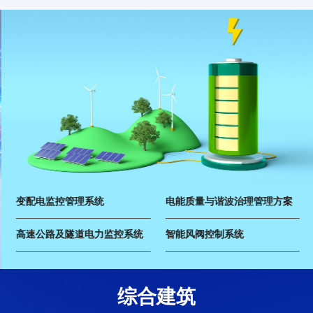
变配电监控管理系统
电能质量与谐波治理管理方案
高速公路及隧道电力监控系统
智能风阀控制系统
20万+客户的信任与选择
医院/学校
工业/化工
交通/电力
综合建筑