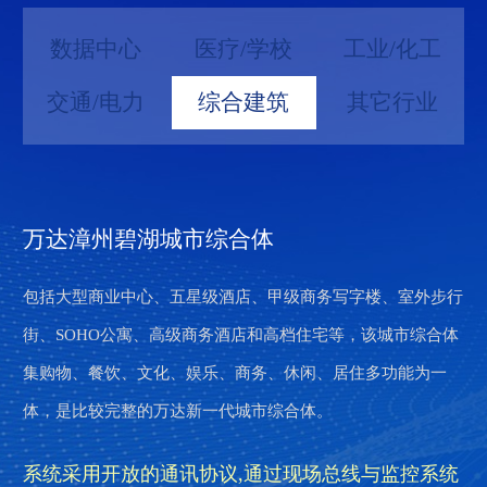
数据中心
医疗/学校
工业/化工
交通/电力
综合建筑
其它行业
数据中心
湖南省妇幼保健院电力监控项目
云南天冶化工文山氧化铝配套建设氯碱项目
防东高速公路电力监控项目
万达漳州碧湖城市综合体
河源城市能耗管理项目
雅达电子助力国家电投打造数字化、价值型财务共享云平台，
医院拥有小儿遗传代谢性疾病防治临床医疗技术研究中心、儿
是云南文山氧化铝项目的原料配套建设基地，文山氧化铝配套
防城至东兴高速公路是国家高速公路网规划兰州至海口高速公
包括大型商业中心、五星级酒店、甲级商务写字楼、室外步行
为了达到节能减排的指标，通过信息化指导政府决策，河源市
支撑计划与财务管理体系适应“计划统筹“与”价值管理“的新转
童染色体疾病研究中心、产前诊断中心、妇女保健技术指导中
建设氯碱项目总投资：28.5亿元 ，项目地点：文山市马塘工
路钦州至东兴联络线的一段，也是广西高速公路网规划的重要
街、SOHO公寓、高级商务酒店和高档住宅等，该城市综合体
政府参照国家相关的支持政策，利用中央政府、省政府和地方
变，提升财务管控能力，共同支撑国家电投实现世界一流清洁
心等10个湖南省临床诊疗和研究中心；中医妇科、产科、妇产
业园区。
组成部分。全线位于防城港市境内，起于防城区大宝坝村，终
集购物、餐饮、文化、娱乐、商务、休闲、居住多功能为一
政府的专项资金，建设重点用能单位能耗在线监测平台。
能源企业的愿景
疼痛专科、宫颈病变诊治专科、辅助生殖与优生优育科等7个
于东兴市东面楠木山村，与规划的中越北仑河二桥引道相连，
体，是比较完整的万达新一代城市综合体。
开放的通讯协议,通过现场总线与监控系统相连，实
对企业能源系统的生产、输配和消耗环节实施集中
国家级、省级重点专科。
全长54.68公里。
现数据通讯和控制功能。
扁平化的动态监控和数字化管理
使用产品和解决方案：列头柜综合监控系统
系统采用开放的通讯协议,通过现场总线与监控系统