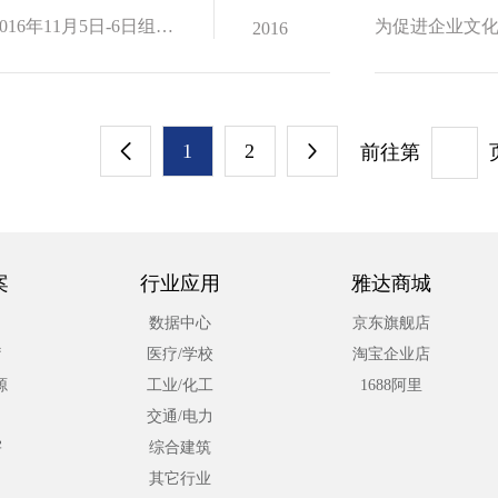
为了鼓励先进积极分子，丰富员工的文化生活，工会于2016年11月5日-6日组织2...
2016
1
2
前往第


案
行业应用
雅达商城
数据中心
京东旗舰店
疗
医疗/学校
淘宝企业店
源
工业/化工
1688阿里
交通/电力
宇
综合建筑
其它行业