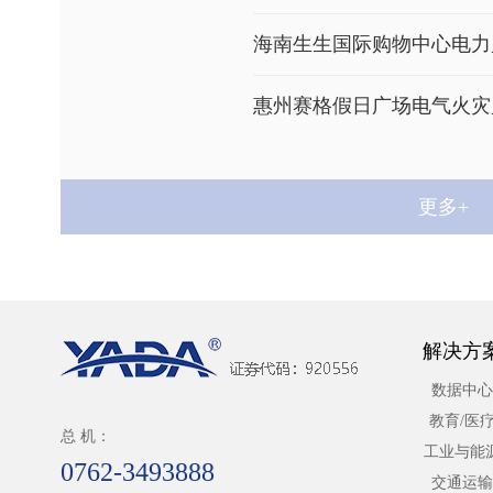
海南生生国际购物中心电力
惠州赛格假日广场电气火灾
深圳进元大厦电力监控项目
更多+
西安乐华欢乐世界项目电力
郑州绿地新都会电力监控项
解决方
数据中心
教育/医
总 机：
工业与能
0762-3493888
交通运输