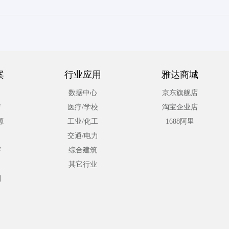
案
行业应用
雅达商城
数据中心
京东旗舰店
疗
医疗/学校
淘宝企业店
源
工业/化工
1688阿里
交通/电力
宇
综合建筑
其它行业
利