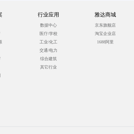
案
行业应用
雅达商城
数据中心
京东旗舰店
疗
医疗/学校
淘宝企业店
源
工业/化工
1688阿里
交通/电力
宇
综合建筑
其它行业
利