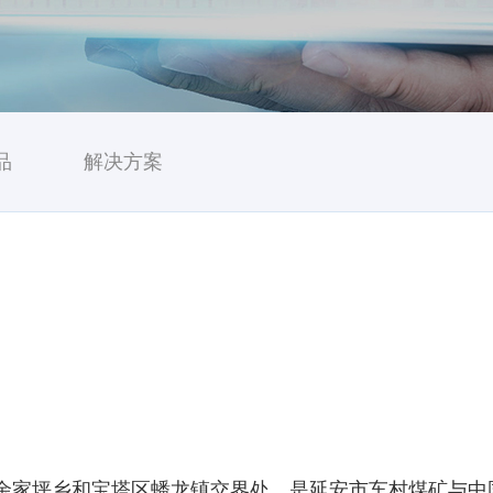
品
解决方案
目
余家坪乡和宝塔区蟠龙镇交界处，是延安市车村煤矿与中