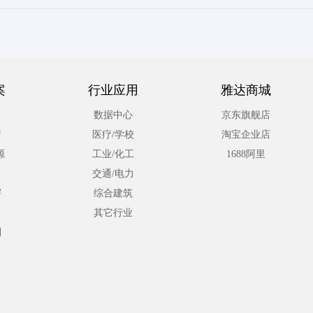
案
行业应用
雅达商城
数据中心
京东旗舰店
疗
医疗/学校
淘宝企业店
源
工业/化工
1688阿里
交通/电力
宇
综合建筑
其它行业
利