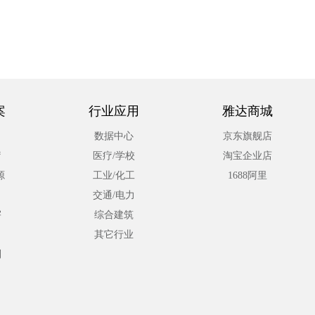
案
行业应用
雅达商城
数据中心
京东旗舰店
疗
医疗/学校
淘宝企业店
源
工业/化工
1688阿里
交通/电力
宇
综合建筑
其它行业
利